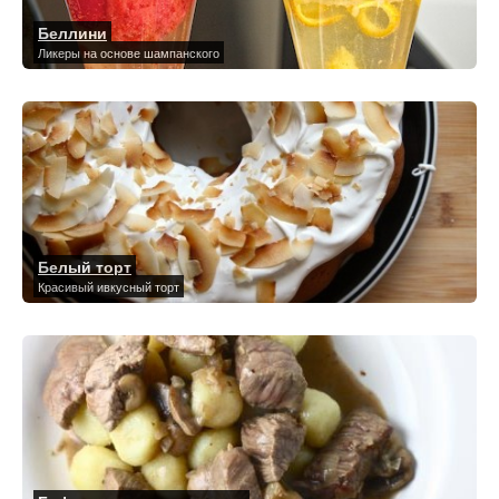
Беллини
Ликеры на основе шампанского
Белый торт
Красивый ивкусный торт