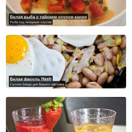
Белая рыба с тайским соусом карри
Рыба под овощным соусом
Белая фасоль Hash
Сытное блюдо для Вашего завтрака