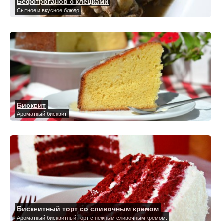
Бефстроганов с клецками
Сытное и вкусное блюдо
Бисквит
Ароматный бисквит
Бисквитный торт со сливочным кремом
Ароматный бисквитный торт с нежным сливочным кремом.