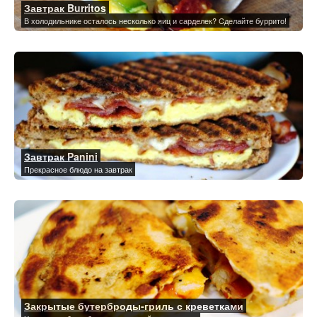
Завтрак Burritos
В холодильнике осталось несколько яиц и сарделек? Cделайте буррито!
Завтрак Panini
Прекрасное блюдо на завтрак
Закрытые бутерброды-гриль с креветками