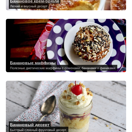
Банановое крем-брюле
Легкий и вкусный десерт
Банановые маффины
Полезные диетические маффины с семенами, бананами и финиками.
Банановый десерт
Быстрый слоеный фруктовый десерт.