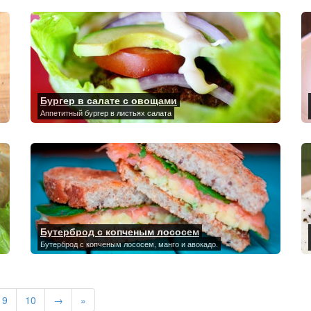
Бургер в салате с овощами
Аппетитный бургер в листьях салата
Бутерброд с копченым лососем
Бутерброд с копченым лососем, манго и авокадо.
9
10
→
»