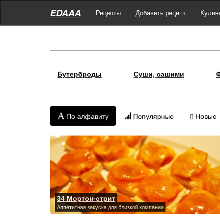
EDAAA
Рецепты
Добавить рецепт
Кулин
Бутерброды
Суши, сашими
По алфавиту
Популярные
Новые
34 Мортон-стрит
Аппетитная закуска для близкой компании