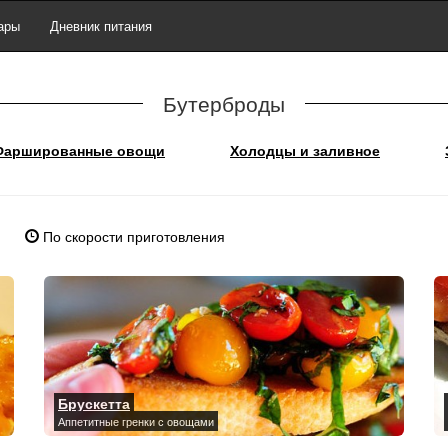
ары
Дневник питания
Бутерброды
Фаршированные овощи
Холодцы и заливное
По скорости приготовления
Брускетта
Аппетитные гренки с овощами