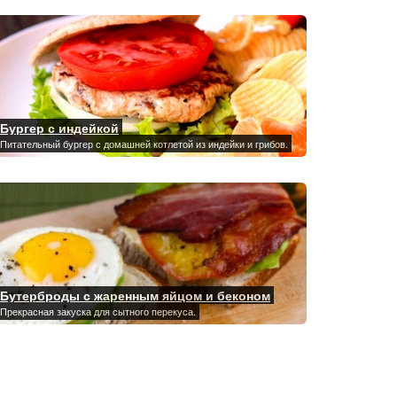
Бургер с индейкой
Питательный бургер с домашней котлетой из индейки и грибов.
Бутерброды с жаренным яйцом и беконом
Прекрасная закуска для сытного перекуса.