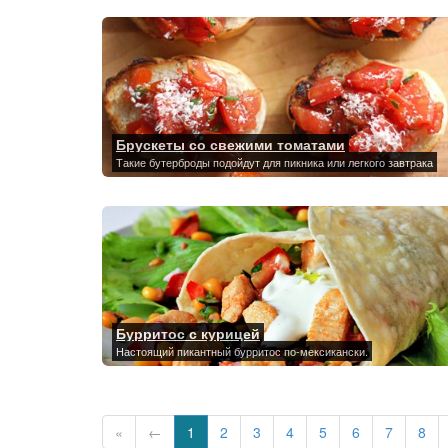
Брускеты со свежими томатами
Такие бутерброды подойдут для пикника или легкого завтрака
Бурритос с курицей
Настоящий пикантный бурритос по-мексикански.
«
←
1
2
3
4
5
6
7
8