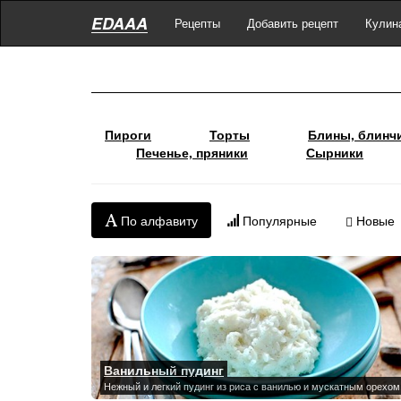
EDAAA
Рецепты
Добавить рецепт
Кулин
Пироги
Торты
Блины, блинч
Печенье, пряники
Сырники
По алфавиту
Популярные
Новые
Ванильный пудинг
Нежный и легкий пудинг из риса с ванилью и мускатным орехом