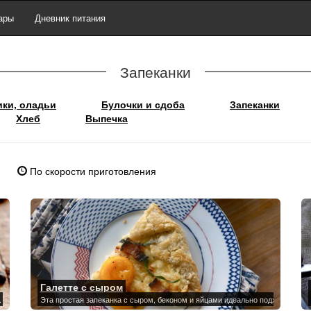
ары
Дневник питания
Запеканки
ики, оладьи
Булочки и сдоба
Запеканки
Хлеб
Выпечка
По скорости приготовления
Галетте с сыром
.
Эта простая запеканка с сыром, беконом и яйцами идеально подходит для з