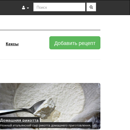
Добавить рецепт
Кексы
Домашняя рикотта
автрака и быстро готовится.
Нежный итальянский сыр рикотта домашнего приготовления.