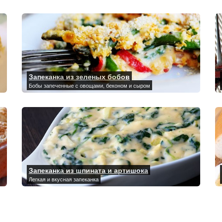
Запеканка из зеленых бобов
Бобы запеченные с овощами, беконом и сыром
Запеканка из шпината и артишока
Легкая и вкусная запеканка