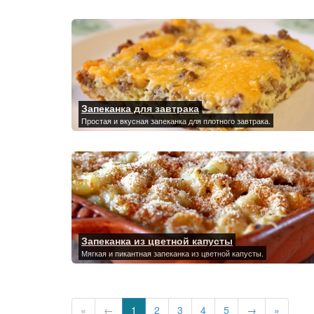
Запеканка для завтрака
Простая и вкусная запеканка для плотного завтрака.
Запеканка из цветной капусты
Мягкая и пикантная запеканка из цветной капусты.
«
←
1
2
3
4
5
→
»