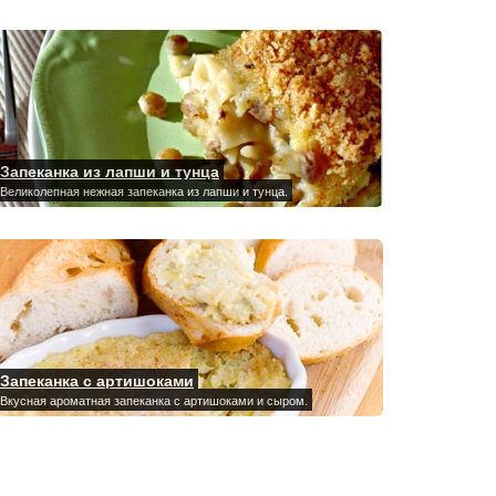
Запеканка из лапши и тунца
Великолепная нежная запеканка из лапши и тунца.
Запеканка с артишоками
Вкусная ароматная запеканка с артишоками и сыром.