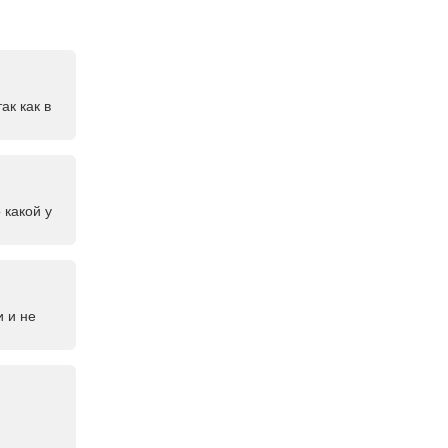
ак как в
 какой у
и и не