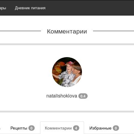
ары
Дневник питания
Комментарии
natalishoklova
0.4
ь
Рецепты
Комментарии
Избранные
0
4
0