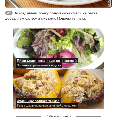
Выкладываем ложку полученной смеси на батат,
#5
добавляем сальсу и сметану. Подаем теплым.
Яйца маринованные со свеклой
Пикантная оригинальная закуска
Фаршированная тыква
Тыква фаршированная свининой с овощами
Обсуждение