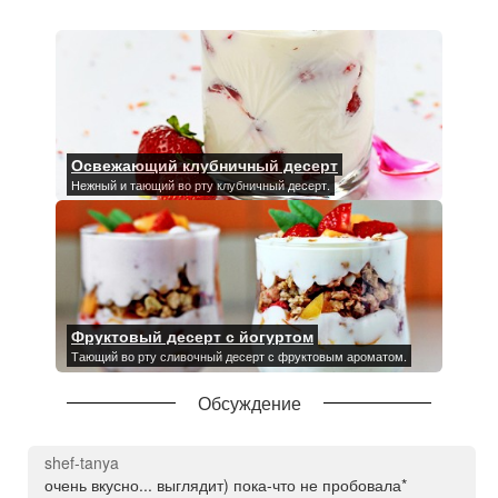
Освежающий клубничный десерт
Нежный и тающий во рту клубничный десерт.
Фруктовый десерт с йогуртом
Тающий во рту сливочный десерт с фруктовым ароматом.
Обсуждение
shef-tanya
очень вкусно... выглядит) пока-что не пробовала*