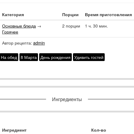
Категория
Порции
Время приготовления
Основные блюда
→
2 порции
1 ч. 30 мин.
Горячее
Автор рецепта:
admin
На обед
8 Марта
День рождения
Удивить гостей
Ингредиенты
Ингредиент
Кол-во