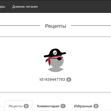
ары
Дневник питания
Рецепты
id1439447763
0
ь
Рецепты
Комментарии
Избранные
0
1
0