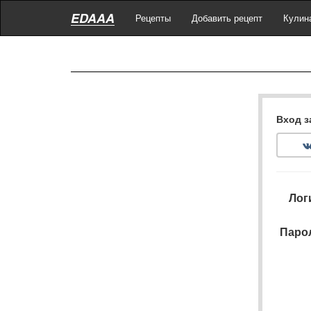
EDAAA
Рецепты
Добавить рецепт
Кулин
Вход з
Лог
Паро