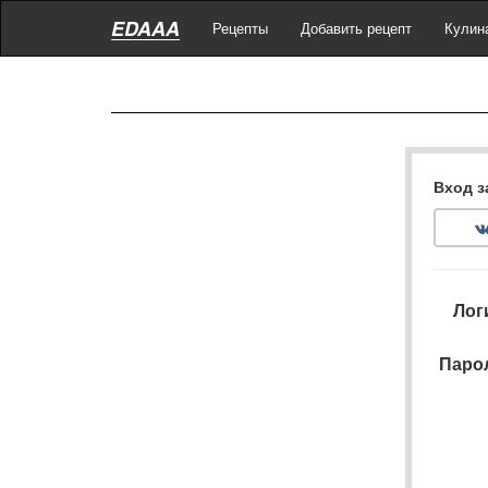
EDAAA
Рецепты
Добавить рецепт
Кулин
Вход з
Лог
Паро