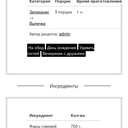
Категория
Порции
Время приготовления
Запеканки
3 порции
1 ч.
→
Выпечка
Автор рецепта:
admin
На обед
День рождения
Удивить
гостей
Вечеринка с друзьями
Ингредиенты
Ингредиент
Кол-во
Фарш говяжий
700
г.