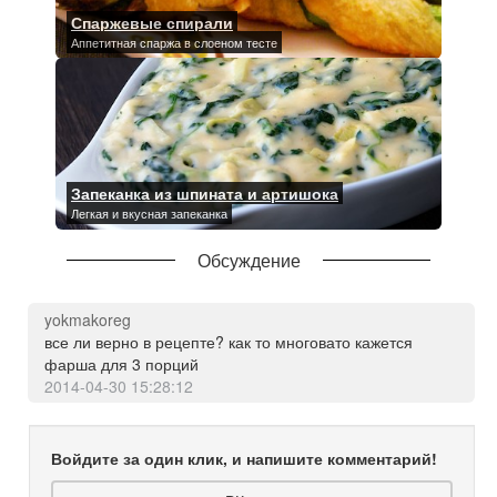
Спаржевые спирали
Аппетитная спаржа в слоеном тесте
Запеканка из шпината и артишока
Легкая и вкусная запеканка
Обсуждение
yokmakoreg
все ли верно в рецепте? как то многовато кажется
фарша для 3 порций
2014-04-30 15:28:12
Войдите за один клик, и напишите комментарий!