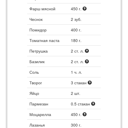
Фарш мясной
450
г.
Чеснок
2
зуб.
Помидор
400
г.
Томатная паста
180
г.
Петрушка
2
ст. л.
Базилик
2
ст. л.
Соль
1
ч. л.
Творог
3
стакан
Яйцо
2
шт.
Пармезан
0.5
стакан
Моцарелла
450
г.
Лазанья
300
г.