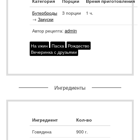
Категория
Порции
Время приготовления
Бутерброды
3 порции
1 ч.
→
Закуски
Автор рецепта:
admin
На ужин
Пасха
Рождество
Вечеринка с друзьями
Ингредиенты
Ингредиент
Кол-во
Говядина
900
г.