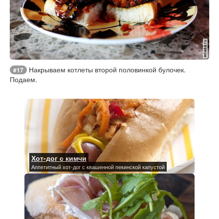
Накрываем котлеты второй половинкой булочек.
#17
Подаем.
Хот-дог с кимчи
Аппетитный хот-дог с квашенной пекинской капустой