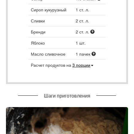
Сироп кукурузный
1
ст. л.
Сливки
2
ст. л.
Бренди
2
ст. л.
Яблоко
1
шт.
Масло сливочное
1
пачек
Расчет продуктов на
3
порции
Шаги приготовления